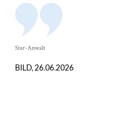
Star-Anwalt
El
An
De
BILD, 26.06.2026
W