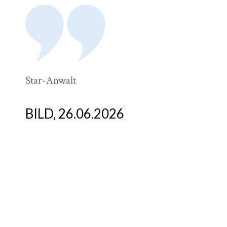
Star-Anwalt
El
An
De
BILD, 26.06.2026
W