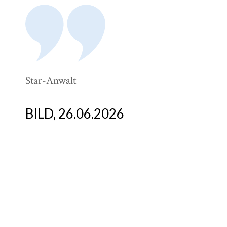
Star-Anwalt
El
An
De
BILD, 26.06.2026
W