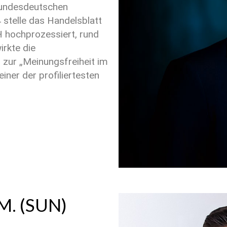
 bundesdeutschen
stelle das Handelsblatt
H hochprozessiert, rund
irkte die
zur „Meinungsfreiheit im
iner der profiliertesten
.M. (SUN)