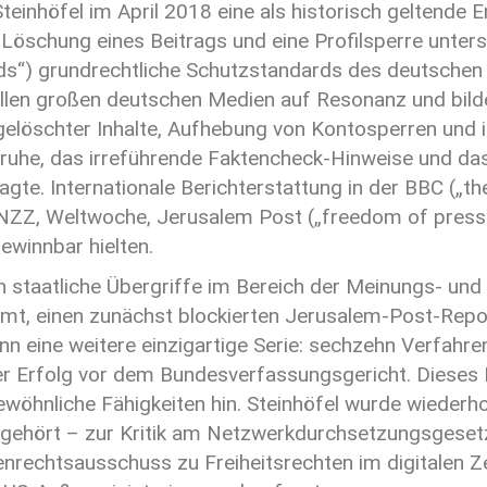
einhöfel im April 2018 eine als historisch geltende En
öschung eines Beitrags und eine Profilsperre untersa
s“) grundrechtliche Schutzstandards des deutschen
 allen großen deutschen Medien auf Resonanz und bil
gelöschter Inhalte, Aufhebung von Kontosperren und 
uhe, das irreführende Faktencheck-Hinweise und das
gte. Internationale Berichterstattung in der BBC („t
NZZ, Weltwoche, Jerusalem Post („freedom of press e
ewinnbar hielten.
n staatliche Übergriffe im Bereich der Meinungs- und
mt, einen zunächst blockierten Jerusalem-Post-Repor
nn eine weitere einzigartige Serie: sechzehn Verfahr
ger Erfolg vor dem Bundesverfassungsgericht. Dieses
öhnliche Fähigkeiten hin. Steinhöfel wurde wiederho
hört – zur Kritik am Netzwerkdurchsetzungsgesetz,
echtsausschuss zu Freiheitsrechten im digitalen Zei