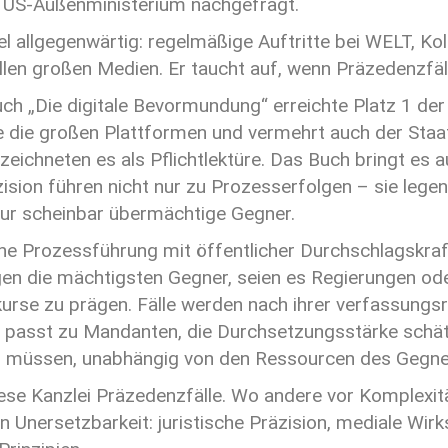
 US-Außenministerium nachgefragt.
l allgegenwärtig: regelmäßige Auftritte bei WELT, Ko
len großen Medien. Er taucht auf, wenn Präzedenzfälle
h „Die digitale Bevormundung“ erreichte Platz 1 der 
 wie die großen Plattformen und vermehrt auch der Sta
ezeichneten es als Pflichtlektüre. Das Buch bringt es 
äzision führen nicht nur zu Prozesserfolgen – sie lege
nur scheinbar übermächtige Gegner.
che Prozessführung mit öffentlicher Durchschlagskraf
n die mächtigsten Gegner, seien es Regierungen oder
skurse zu prägen. Fälle werden nach ihrer verfassung
tz passt zu Mandanten, die Durchsetzungsstärke sch
 müssen, unabhängig von den Ressourcen des Gegne
ese Kanzlei Präzedenzfälle. Wo andere vor Komplexität
 in Unersetzbarkeit: juristische Präzision, mediale W