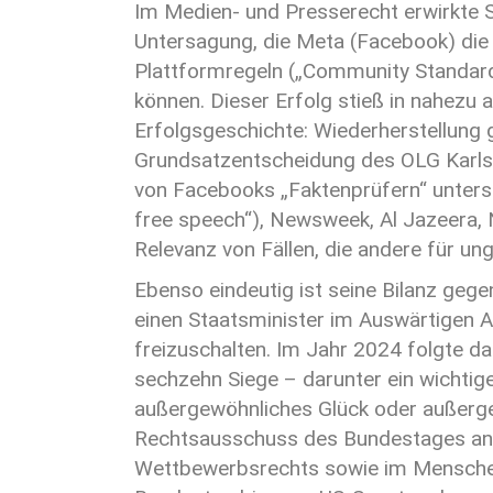
Im Medien- und Presserecht erwirkte St
Untersagung, die Meta (Facebook) die L
Plattformregeln („Community Standard
können. Dieser Erfolg stieß in nahezu
Erfolgsgeschichte: Wiederherstellung 
Grundsatzentscheidung des OLG Karlsr
von Facebooks „Faktenprüfern“ untersa
free speech“), Newsweek, Al Jazeera, 
Relevanz von Fällen, die andere für ung
Ebenso eindeutig ist seine Bilanz gege
einen Staatsminister im Auswärtigen A
freizuschalten. Im Jahr 2024 folgte da
sechzehn Siege – darunter ein wichti
außergewöhnliches Glück oder außergew
Rechtsausschuss des Bundestages ange
Wettbewerbsrechts sowie im Menschenr